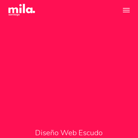
Skip
Menu
to
main
content
Diseño Web Escudo