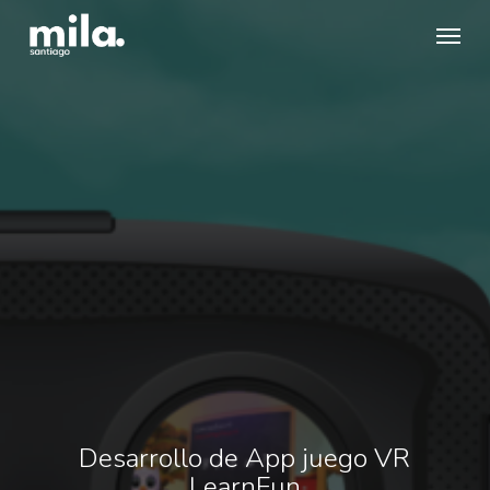
Skip
Menu
to
main
content
Desarrollo de App juego VR
LearnFun