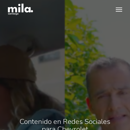
Skip
Menu
to
main
content
Contenido en Redes Sociales
para Chevrolet