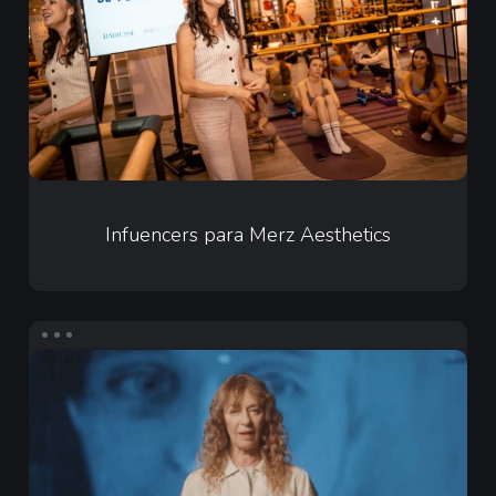
Aesthetics
Infuencers
para
Infuencers para Merz Aesthetics
Merz
Aesthetics
Contenido
en
Redes
Sociales