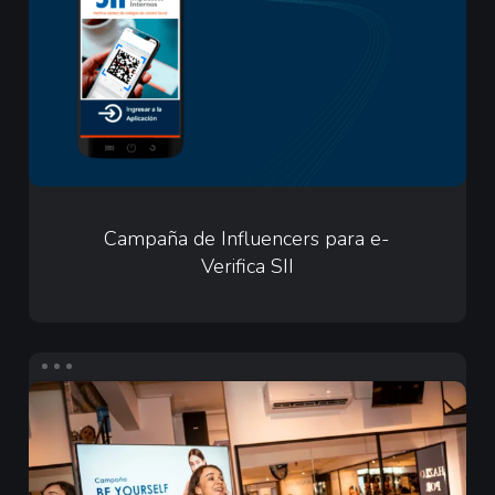
para
e-
Verifica
SII
Campaña
de
Campaña de Influencers para e-
Verifica SII
Influencers
para
e-
Verifica
Infuencers
SII
para
Merz