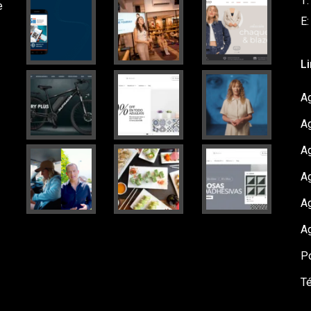
T
e
E
L
Ag
A
A
Ag
A
A
Po
T