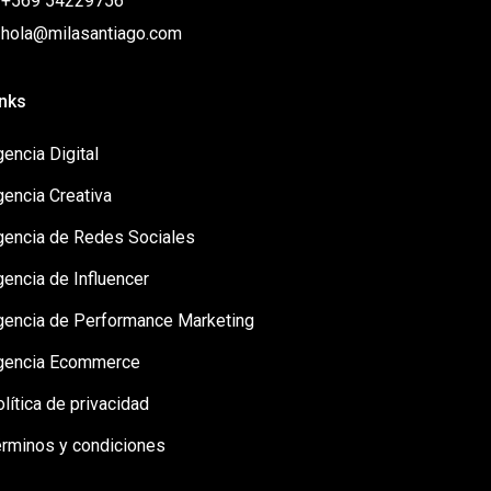
: +569 54229756
: hola@milasantiago.com
inks
encia Digital
gencia Creativa
gencia de Redes Sociales
encia de Influencer
gencia de Performance Marketing
gencia Ecommerce
lítica de privacidad
érminos y condiciones