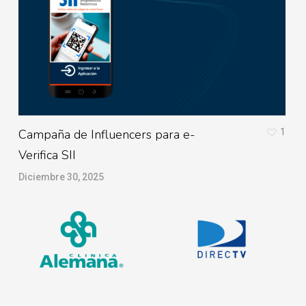
Campaña de Influencers para e-
1
I
Verifica SII
D
Diciembre 30, 2025