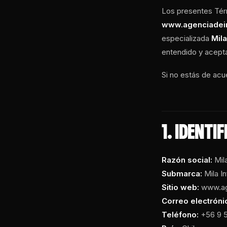
Los presentes Tér
www.agenciadein
especializada
Mila
entendido y acepta
Si no estás de acu
1. IDENT
Razón social:
Mil
Submarca:
Mila I
Sitio web:
www.age
Correo electróni
Teléfono:
+56 9 