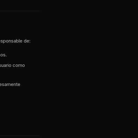
responsable de:
ios.
usuario como
presamente