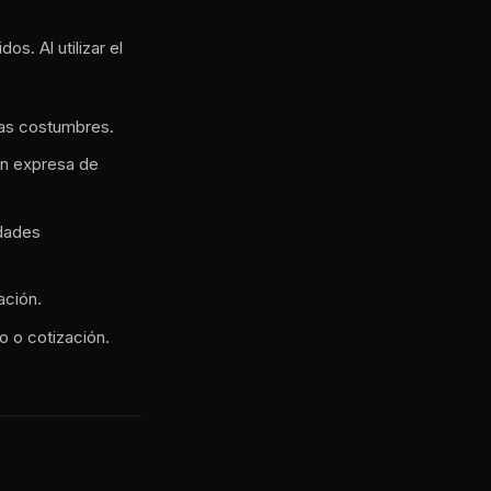
os. Al utilizar el
enas costumbres.
ión expresa de
idades
ación.
o o cotización.