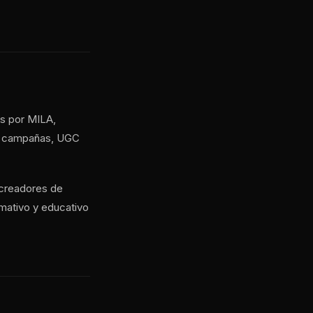
os por MILA,
de campañas, UGC
y creadores de
rmativo y educativo