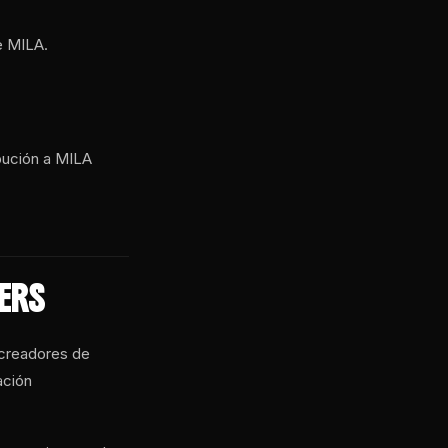
de MILA.
ibución a MILA
ERS
 creadores de
ación