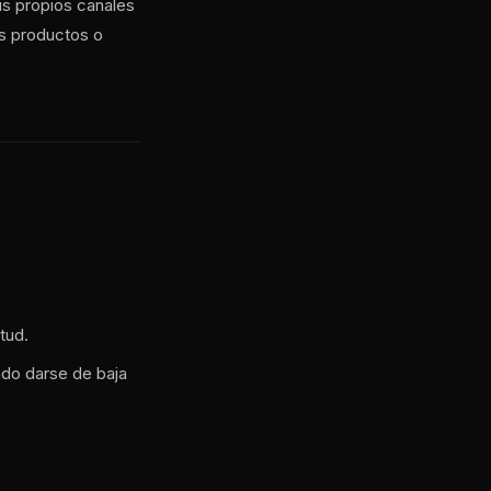
us propios canales
os productos o
tud.
ndo darse de baja