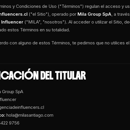
minos y Condiciones de Uso ("Términos") regulan el acceso y uso
fluencers.cl
("el Sitio"), operado por
Mila Group SpA
, a travé
 Influencer
("MILA", "nosotros"). Al acceder o utilizar el Sitio, de
do estos Términos en su totalidad.
erdo con alguno de estos Términos, te pedimos que no utilices el 
IFICACIÓN DEL TITULAR
a Group SpA
nfluencer
nciadeinfluencers.cl
co:
hola@milasantiago.com
5422 9756