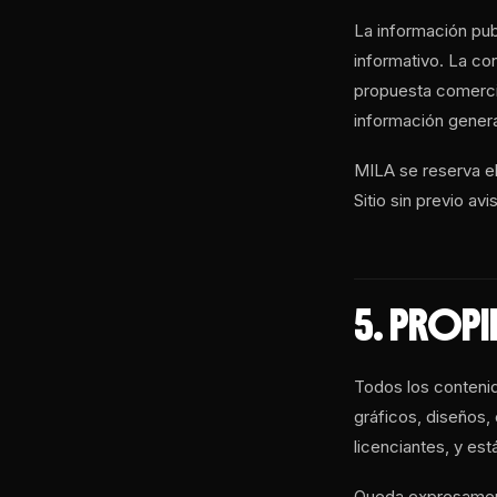
La información pub
informativo. La co
propuesta comercia
información general
MILA se reserva el
Sitio sin previo avi
5. PROPI
Todos los contenid
gráficos, diseños,
licenciantes, y est
Queda expresamen