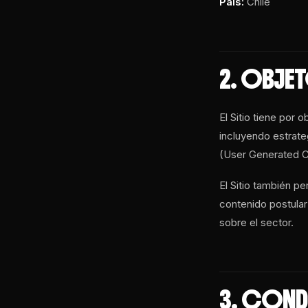
País:
Chile
2. OBJET
El Sitio tiene por 
incluyendo estrat
(User Generated Co
El Sitio también p
contenido postular
sobre el sector.
3. COND