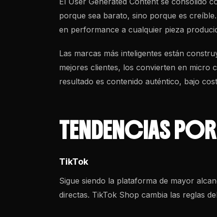
El User Generated Content se consolidó 
porque sea barato, sino porque es creíble
en performance a cualquier pieza producid
Las marcas más inteligentes están constru
mejores clientes, los convierten en micro 
resultado es contenido auténtico, bajo cos
TENDENCIAS POR
TikTok
Sigue siendo la plataforma de mayor alcan
directas. TikTok Shop cambia las reglas d