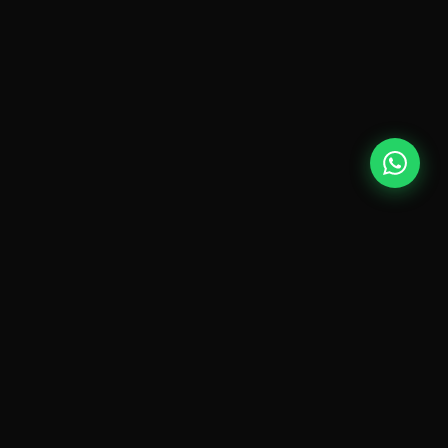
PLANES Y PRECIOS
Fee fijo. Inversión
100% tuya.
Cobramos solo el fee de gestión. Tú pagas los medios