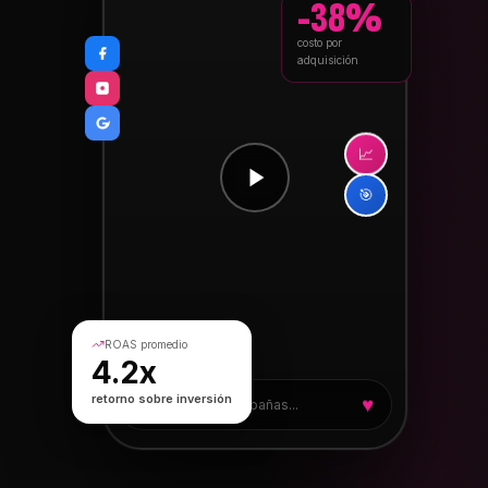
-38%
costo por
adquisición
📈
🎯
ROAS promedio
4.2x
retorno sobre inversión
♥
Optimizando campañas...