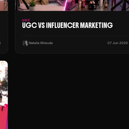
UGC
N
UGC VS INFLUENCER MARKETING
6
Natalia Mirauda
07 Jun 2026