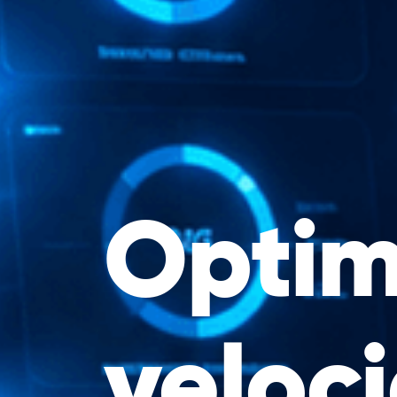
Optim
veloc