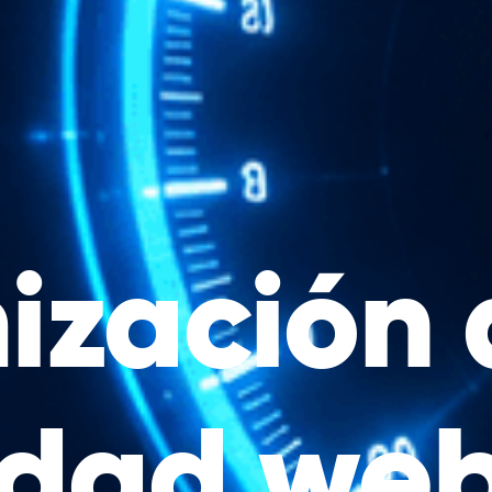
ización 
idad we