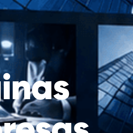
inas
resas