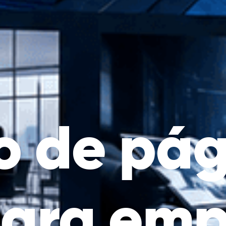
o de pág
ara emp