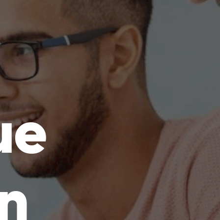
ue
un