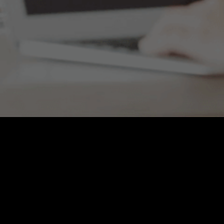
Contáctanos
Ventas:
ventas@webnic.cl