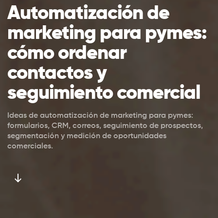
Automatización de
marketing para pymes:
cómo ordenar
contactos y
seguimiento comercial
Ideas de automatización de marketing para pymes:
formularios, CRM, correos, seguimiento de prospectos,
segmentación y medición de oportunidades
comerciales.