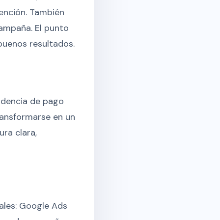
tención. También
ampaña. El punto
 buenos resultados.
ndencia de pago
ransformarse en un
ra clara,
les: Google Ads