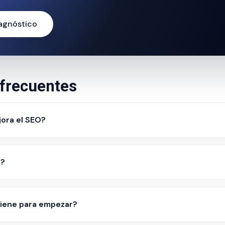
iagnóstico
frecuentes
ora el SEO?
s?
iene para empezar?