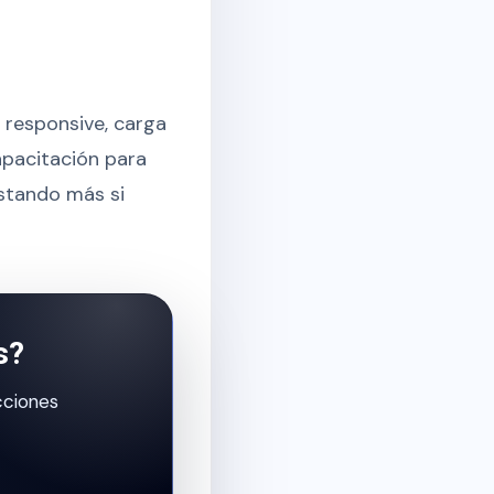
o responsive, carga
apacitación para
ostando más si
s?
cciones