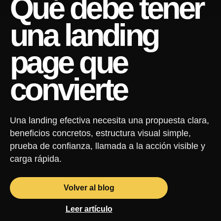
Qué debe tener
una landing
page que
convierte
Una landing efectiva necesita una propuesta clara,
beneficios concretos, estructura visual simple,
prueba de confianza, llamada a la acción visible y
carga rápida.
Volver al blog
Leer artículo