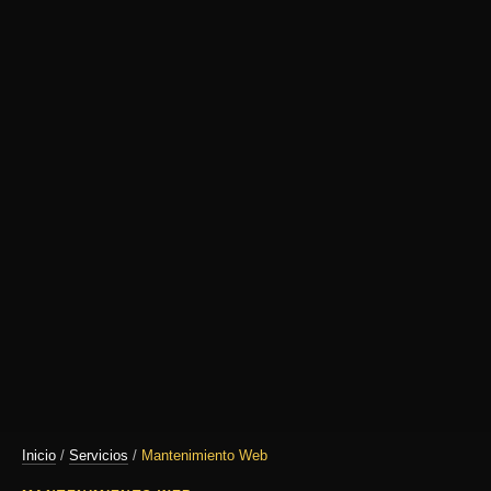
Inicio
/
Servicios
/
Mantenimiento Web