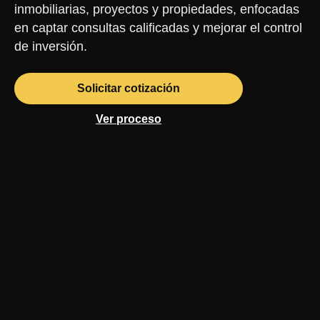
inmobiliarias, proyectos y propiedades, enfocadas
en captar consultas calificadas y mejorar el control
de inversión.
Solicitar cotización
Ver proceso