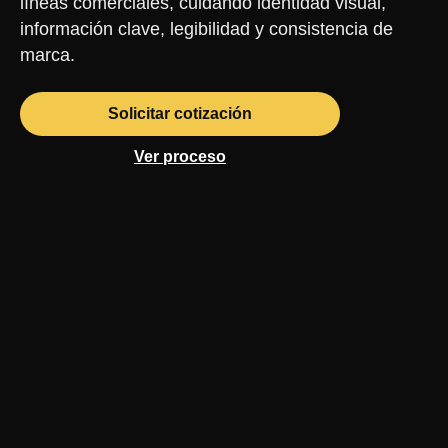
líneas comerciales, cuidando identidad visual,
información clave, legibilidad y consistencia de
marca.
Solicitar cotización
Ver proceso