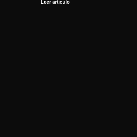
Leer artículo