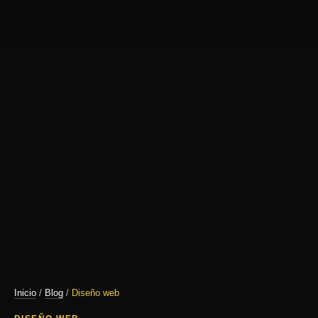
Inicio
/
Blog
/
Diseño web