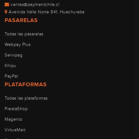
ventas@paymentchile.cl
Avenida Valle Norte 841, Huechuraba
PASARELAS
Todas las pasarelas
Webpay Plus
Servipag
Khipu
PayPal
PLATAFORMAS
Todas las plataformas
PrestaShop
Magento
VirtueMart