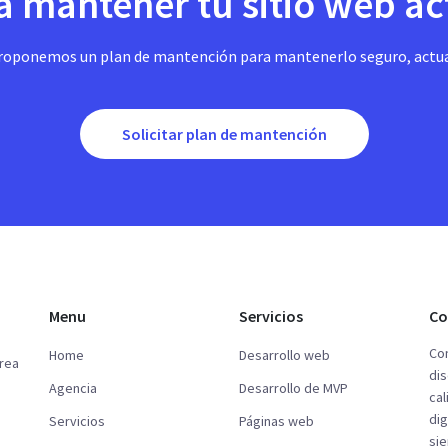
a mantener tu sitio web a
e proponemos un plan de mantención para mantenerlo seguro, actu
Solicitar plan de mantención
Menu
Servicios
Co
Con
Home
Desarrollo web
crea
dis
Agencia
Desarrollo de MVP
cal
dig
Servicios
Páginas web
si