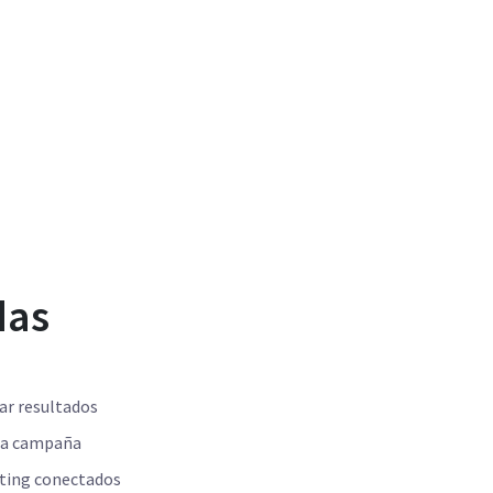
das
ar resultados
ada campaña
eting conectados