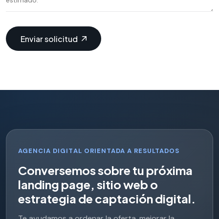
Enviar solicitud
AGENCIA DIGITAL ORIENTADA A RESULTADOS
C
o
n
v
e
r
s
e
m
o
s
s
o
b
r
e
t
u
p
r
ó
x
i
m
a
l
a
n
d
i
n
g
p
a
g
e
,
s
i
t
i
o
w
e
b
o
e
s
t
r
a
t
e
g
i
a
d
e
c
a
p
t
a
c
i
ó
n
d
i
g
i
t
a
l
.
Te ayudamos a ordenar la oferta, mejorar la