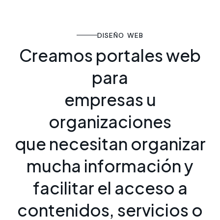
DISEÑO WEB
C
r
e
a
m
o
s
p
o
r
t
a
l
e
s
w
e
b
p
a
r
a
e
m
p
r
e
s
a
s
u
o
r
g
a
n
i
z
a
c
i
o
n
e
s
q
u
e
n
e
c
e
s
i
t
a
n
o
r
g
a
n
i
z
a
r
m
u
c
h
a
i
n
f
o
r
m
a
c
i
ó
n
y
f
a
c
i
l
i
t
a
r
e
l
a
c
c
e
s
o
a
c
o
n
t
e
n
i
d
o
s
,
s
e
r
v
i
c
i
o
s
o