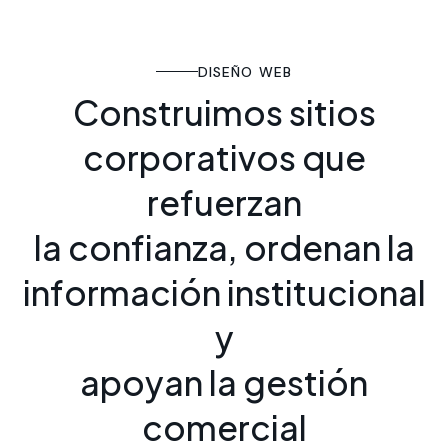
DISEÑO WEB
C
o
n
s
t
r
u
i
m
o
s
s
i
t
i
o
s
c
o
r
p
o
r
a
t
i
v
o
s
q
u
e
r
e
f
u
e
r
z
a
n
l
a
c
o
n
f
i
a
n
z
a
,
o
r
d
e
n
a
n
l
a
i
n
f
o
r
m
a
c
i
ó
n
i
n
s
t
i
t
u
c
i
o
n
a
l
y
a
p
o
y
a
n
l
a
g
e
s
t
i
ó
n
c
o
m
e
r
c
i
a
l