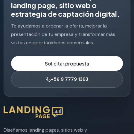
l
a
n
d
i
n
g
p
a
g
e
,
s
i
t
i
o
w
e
b
o
e
s
t
r
a
t
e
g
i
a
d
e
c
a
p
t
a
c
i
ó
n
d
i
g
i
t
a
l
.
Te ayudamos a ordenar la oferta, mejorar la
presentación de tu empresa y transformar más
visitas en oportunidades comerciales.
Solicitar propuesta
+56 9 7779 1393
Diseñamos landing pages, sitios web y