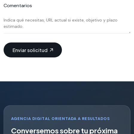
Comentarios
Enviar solicitud
AGENCIA DIGITAL ORIENTADA A RESULTADOS
C
o
n
v
e
r
s
e
m
o
s
s
o
b
r
e
t
u
p
r
ó
x
i
m
a