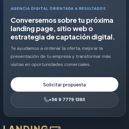
AGENCIA DIGITAL ORIENTADA A RESULTADOS
C
o
n
v
e
r
s
e
m
o
s
s
o
b
r
e
t
u
p
r
ó
x
i
m
a
l
a
n
d
i
n
g
p
a
g
e
,
s
i
t
i
o
w
e
b
o
e
s
t
r
a
t
e
g
i
a
d
e
c
a
p
t
a
c
i
ó
n
d
i
g
i
t
a
l
.
Te ayudamos a ordenar la oferta, mejorar la
presentación de tu empresa y transformar más
visitas en oportunidades comerciales.
Solicitar propuesta
+56 9 7779 1393