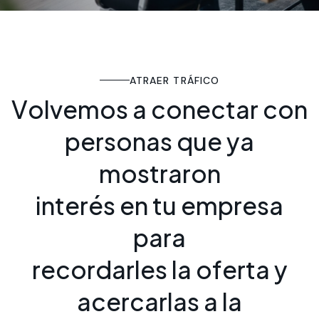
ATRAER TRÁFICO
V
o
l
v
e
m
o
s
a
c
o
n
e
c
t
a
r
c
o
n
p
e
r
s
o
n
a
s
q
u
e
y
a
m
o
s
t
r
a
r
o
n
i
n
t
e
r
é
s
e
n
t
u
e
m
p
r
e
s
a
p
a
r
a
r
e
c
o
r
d
a
r
l
e
s
l
a
o
f
e
r
t
a
y
a
c
e
r
c
a
r
l
a
s
a
l
a