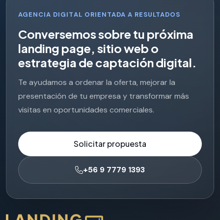
AGENCIA DIGITAL ORIENTADA A RESULTADOS
C
o
n
v
e
r
s
e
m
o
s
s
o
b
r
e
t
u
p
r
ó
x
i
m
a
l
a
n
d
i
n
g
p
a
g
e
,
s
i
t
i
o
w
e
b
o
e
s
t
r
a
t
e
g
i
a
d
e
c
a
p
t
a
c
i
ó
n
d
i
g
i
t
a
l
.
Te ayudamos a ordenar la oferta, mejorar la
presentación de tu empresa y transformar más
visitas en oportunidades comerciales.
Solicitar propuesta
+56 9 7779 1393