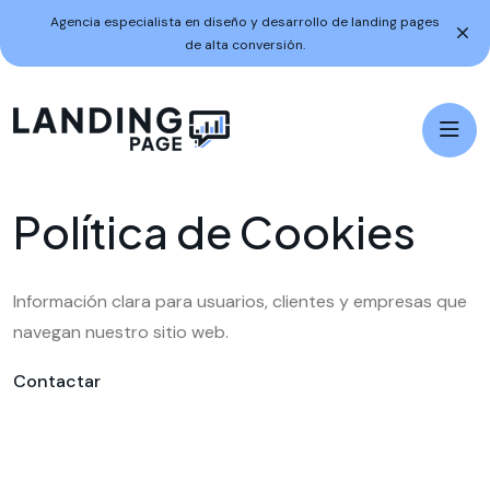
Agencia especialista en diseño y desarrollo de landing pages
de alta conversión.
P
o
l
í
t
i
c
a
d
e
C
o
o
k
i
e
s
Información clara para usuarios, clientes y empresas que
navegan nuestro sitio web.
Contactar