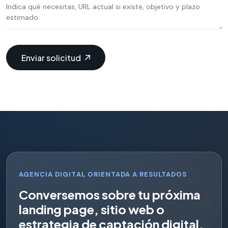
Enviar solicitud
AGENCIA DIGITAL ORIENTADA A RESULTADOS
C
o
n
v
e
r
s
e
m
o
s
s
o
b
r
e
t
u
p
r
ó
x
i
m
a
l
a
n
d
i
n
g
p
a
g
e
,
s
i
t
i
o
w
e
b
o
e
s
t
r
a
t
e
g
i
a
d
e
c
a
p
t
a
c
i
ó
n
d
i
g
i
t
a
l
.