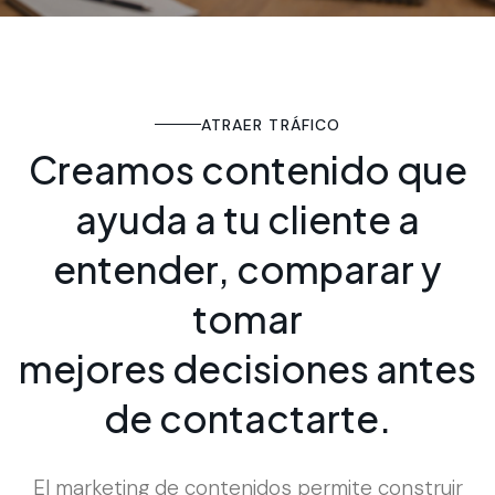
ATRAER TRÁFICO
C
r
e
a
m
o
s
c
o
n
t
e
n
i
d
o
q
u
e
a
y
u
d
a
a
t
u
c
l
i
e
n
t
e
a
e
n
t
e
n
d
e
r
,
c
o
m
p
a
r
a
r
y
t
o
m
a
r
m
e
j
o
r
e
s
d
e
c
i
s
i
o
n
e
s
a
n
t
e
s
d
e
c
o
n
t
a
c
t
a
r
t
e
.
El marketing de contenidos permite construir