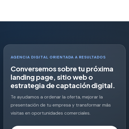
AGENCIA DIGITAL ORIENTADA A RESULTADOS
C
o
n
v
e
r
s
e
m
o
s
s
o
b
r
e
t
u
p
r
ó
x
i
m
a
l
a
n
d
i
n
g
p
a
g
e
,
s
i
t
i
o
w
e
b
o
e
s
t
r
a
t
e
g
i
a
d
e
c
a
p
t
a
c
i
ó
n
d
i
g
i
t
a
l
.
Te ayudamos a ordenar la oferta, mejorar la
presentación de tu empresa y transformar más
visitas en oportunidades comerciales.