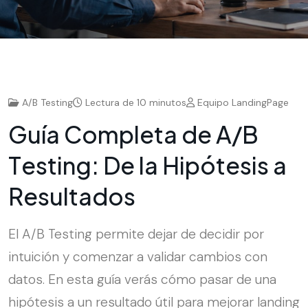
A/B Testing
Lectura de 10 minutos
Equipo LandingPage
G
u
í
a
C
o
m
p
l
e
t
a
d
e
A
/
B
T
e
s
t
i
n
g
:
D
e
l
a
H
i
p
ó
t
e
s
i
s
a
R
e
s
u
l
t
a
d
o
s
El A/B Testing permite dejar de decidir por
intuición y comenzar a validar cambios con
datos. En esta guía verás cómo pasar de una
hipótesis a un resultado útil para mejorar landing