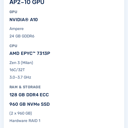
AP2-10 GPU
GPU
NVIDIA® A10
Ampere
24 GB GDDR6
CPU
AMD EPYC™ 7313P
Zen 3 (Milan)
16C/32T
3.0–3.7 GHz
RAM & STORAGE
128 GB DDR4 ECC
960 GB NVMe SSD
(2 x 960 GB)
Hardware RAID 1