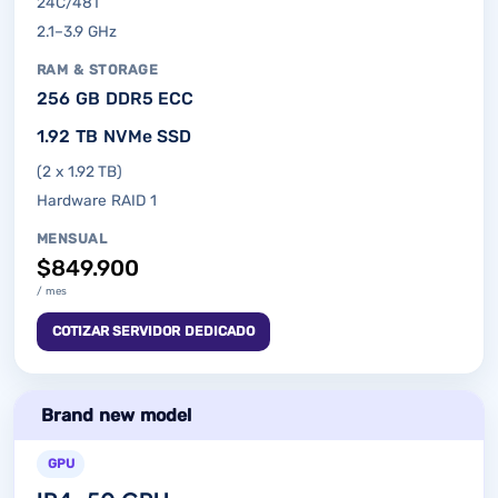
24C/48T
2.1–3.9 GHz
RAM & STORAGE
256 GB DDR5 ECC
1.92 TB NVMe SSD
(2 x 1.92 TB)
Hardware RAID 1
MENSUAL
$849.900
/ mes
COTIZAR SERVIDOR DEDICADO
GPU