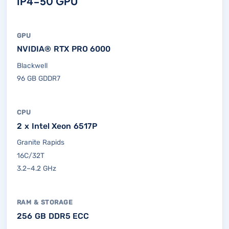
IP4-50 GPU
GPU
NVIDIA® RTX PRO 6000
Blackwell
96 GB GDDR7
CPU
2 x Intel Xeon 6517P
Granite Rapids
16C/32T
3.2–4.2 GHz
RAM & STORAGE
256 GB DDR5 ECC