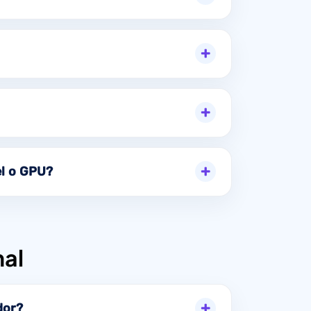
el o GPU?
al
dor?