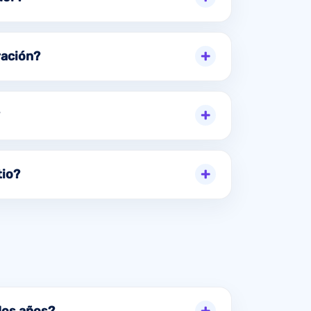
ración?
tio?
dos años?