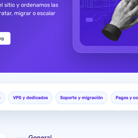
l sitio y ordenamos las
tar, migrar o escalar
ng
e
VPS y dedicados
Soporte y migración
Pagos y co
General