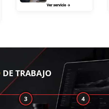
Ver servicio →
O
DE TRABAJO
3
4