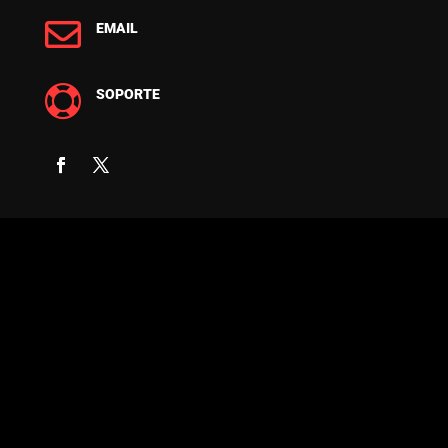

EMAIL

SOPORTE
COPYRIGHT © 2026 FUERZA DIGITAL -
DESARROLLO Y DISEÑO DE PÁGINAS WEB
PROFESIONALES - PROVIDENCIA, SANTIAGO
DE CHILE - TODOS LOS DERECHOS
RESERVADOS.
P Copyright © 2024 Fuerza Digital – Desarrollo
y Diseño de Páginas Web Profesionales –
Providencia, Santiago de Chile – Todos los
derechos reservados. P