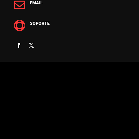

EMAIL

SOPORTE
COPYRIGHT © 2026 FUERZA DIGITAL -
DESARROLLO Y DISEÑO DE PÁGINAS WEB
PROFESIONALES - PROVIDENCIA, SANTIAGO
DE CHILE - TODOS LOS DERECHOS
RESERVADOS.
P Copyright © 2024 Fuerza Digital – Desarrollo
y Diseño de Páginas Web Profesionales –
Providencia, Santiago de Chile – Todos los
derechos reservados. P