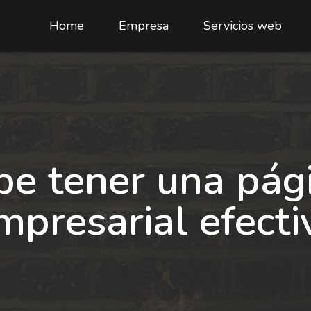
Home
Empresa
Servicios web
be tener una pág
mpresarial efecti
rial: estructura, confianza, mensajes, formulario