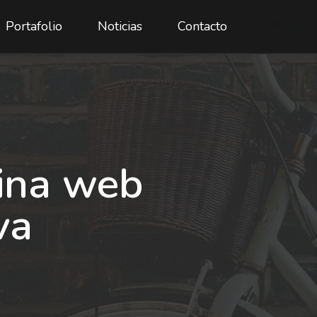
Portafolio
Noticias
Contacto
ina web
va
s, SEO base y llamados a la acción.