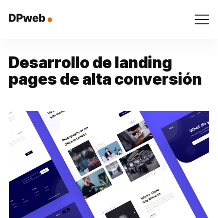
D
e
s
a
r
r
o
l
l
o
d
e
l
a
n
d
i
n
g
p
a
g
e
s
d
e
a
l
t
a
c
o
n
v
e
r
s
i
ó
n