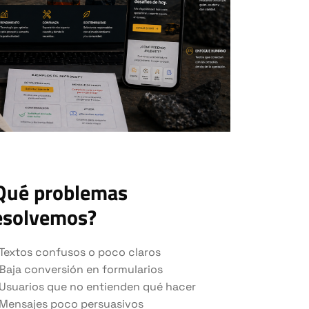
Qué problemas
esolvemos?
Textos confusos o poco claros
Baja conversión en formularios
Usuarios que no entienden qué hacer
Mensajes poco persuasivos