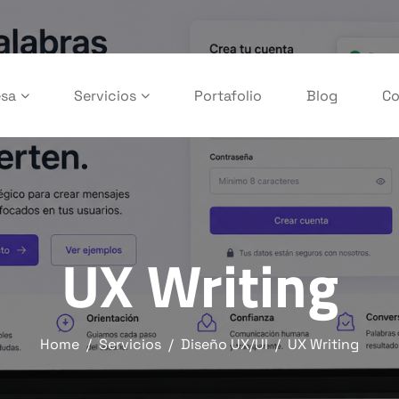
sa
Servicios
Portafolio
Blog
Co
UX Writing
Home
Servicios
Diseño UX/UI
UX Writing