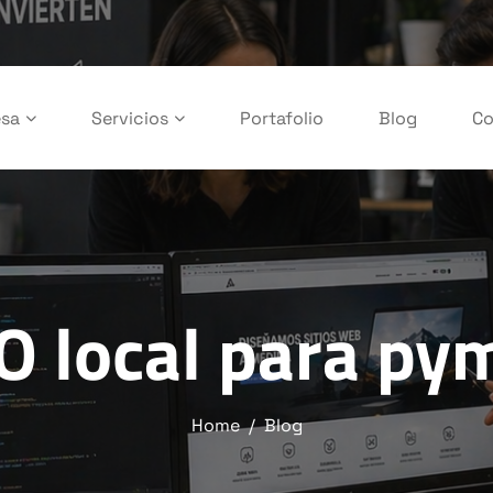
sa
Servicios
Portafolio
Blog
Co
O local para py
Home
Blog