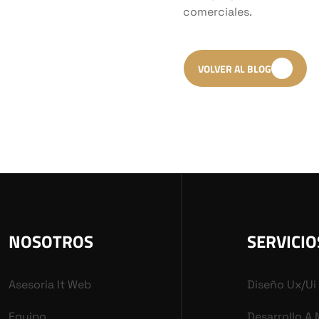
comerciales.
VOLVER AL BLOG
NOSOTROS
SERVICIO
Asesoria It Web
Diseño Ux/ui
Equipo
Desarrollo A