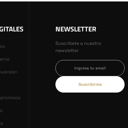
GITALES
NEWSLETTER
Suscríbete a nuestro
vos
newsletter
erce
nversión
Suscribirme
mpromisos
co
do