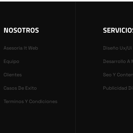
NOSOTROS
SERVICIO
Asesoria It Web
Diseño Ux/ui
Equipo
Desarrollo A
Clientes
Seo Y Conte
Casos De Exito
Publicidad Di
Terminos Y Condiciones