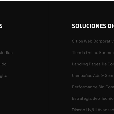
S
SOLUCIONES DI
Sitios Web Corporati
 Medida
Tienda Online Ecomm
nido
Landing Pages De Co
gital
Campañas Ads & Sem
Performance Sin Co
Estrategia Seo Técni
Diseño Ux/ui Avanza