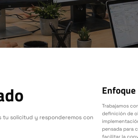
ado
Enfoque 
Trabajamos con
definición de o
s tu solicitud y responderemos con
implementación
pensada para c
facilitar la con