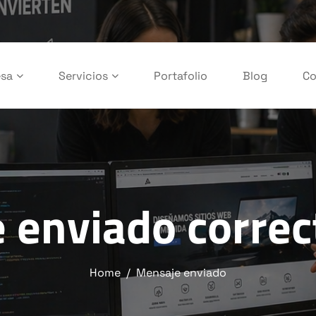
sa
Servicios
Portafolio
Blog
Co
 enviado corre
Home
Mensaje enviado