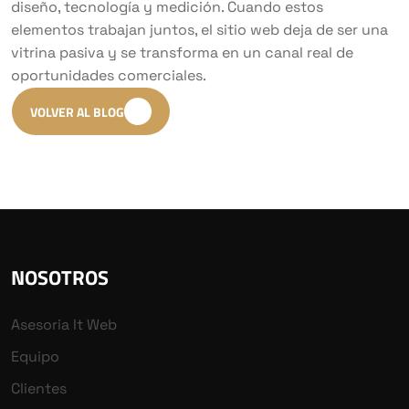
diseño, tecnología y medición. Cuando estos
elementos trabajan juntos, el sitio web deja de ser una
vitrina pasiva y se transforma en un canal real de
oportunidades comerciales.
VOLVER AL BLOG
NOSOTROS
Asesoria It Web
Equipo
Clientes