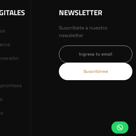
GITALES
NEWSLETTER
Suscríbete a nuestro
vos
newsletter
erce
nversión
Suscribirme
mpromisos
co
do