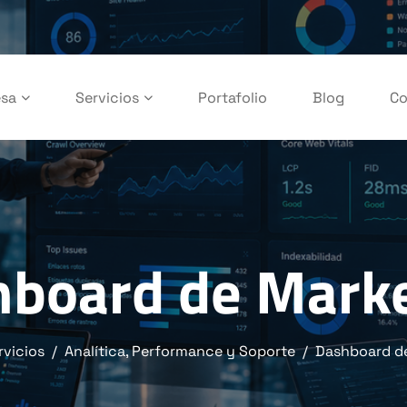
sa
Servicios
Portafolio
Blog
Co
board de Mark
rvicios
Analítica, Performance y Soporte
Dashboard d