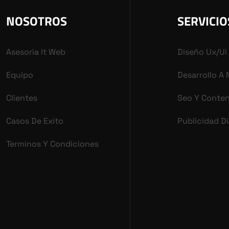
NOSOTROS
SERVICIO
Asesoria It Web
Diseño Ux/ui
Equipo
Desarrollo A
Clientes
Seo Y Conte
Casos De Exito
Publicidad Di
Terminos Y Condiciones