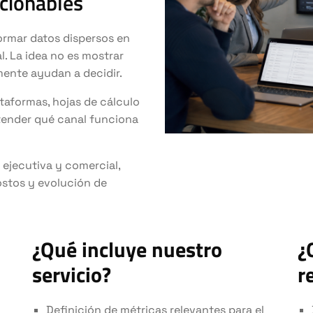
cionables
rmar datos dispersos en
l. La idea no es mostrar
mente ayudan a decidir.
taformas, hojas de cálculo
entender qué canal funciona
ejecutiva y comercial,
costos y evolución de
¿Qué incluye nuestro
¿
servicio?
r
Definición de métricas relevantes para el