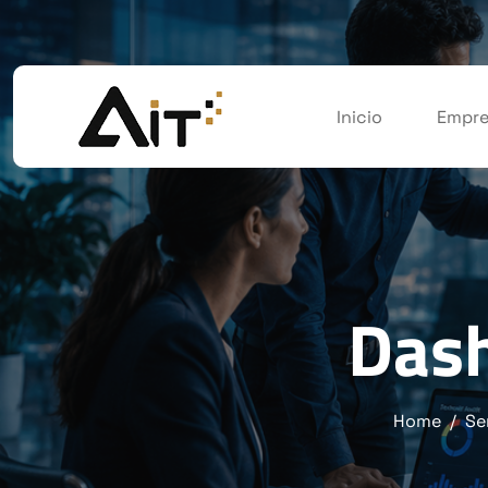
Inicio
Empre
Dash
Home
Se