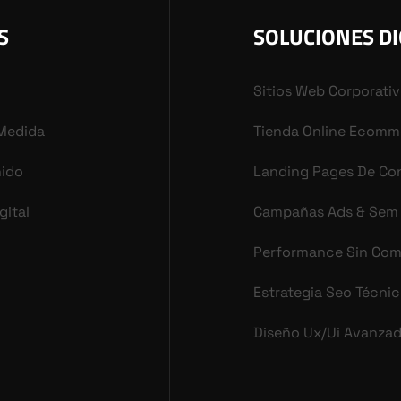
S
SOLUCIONES DI
Sitios Web Corporati
 Medida
Tienda Online Ecomm
nido
Landing Pages De Co
gital
Campañas Ads & Sem
Performance Sin Co
Estrategia Seo Técni
Diseño Ux/ui Avanza