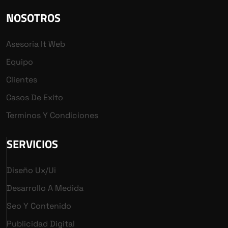
NOSOTROS
Asesoria It Web
Equipo
Clientes
Casos De Exito
Terminos Y Condiciones
SERVICIOS
Diseño Ux/ui
Desarrollo A Medida
Seo Y Contenido
Publicidad Digital