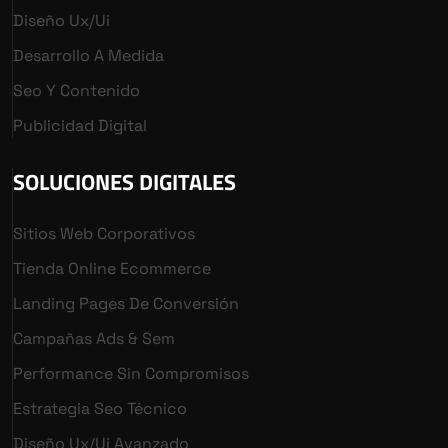
Diseño Ux/ui
Desarrollo A Medida
Seo Y Contenido
Publicidad Digital
SOLUCIONES DIGITALES
Sitios Web Corporativos
Tienda Online Ecommerce
Landing Pages De Conversión
Campañas Ads & Sem
Performance Sin Compromisos
Estrategia Seo Técnico
Diseño Ux/ui Avanzado