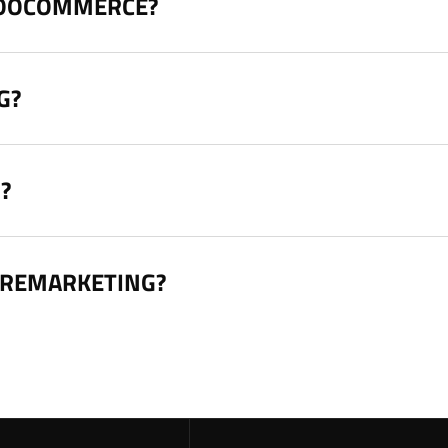
WOOCOMMERCE?
G?
?
 REMARKETING?