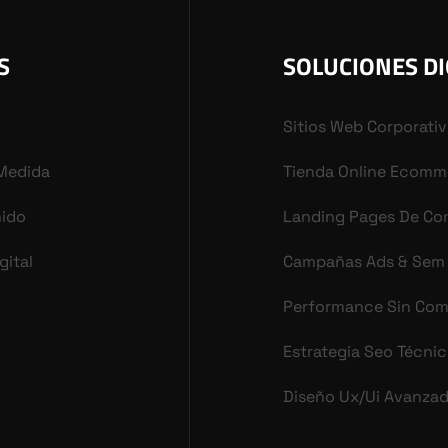
S
SOLUCIONES DI
Sitios Web Corporati
 Medida
Tienda Online Ecomm
nido
Landing Pages De Co
gital
Campañas Ads & Sem
Performance Sin Co
Estrategia Seo Técni
Diseño Ux/ui Avanza