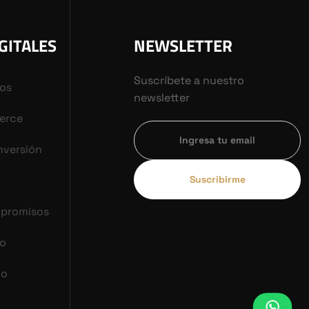
GITALES
NEWSLETTER
Suscríbete a nuestro
vos
newsletter
erce
nversión
Suscribirme
mpromisos
co
do