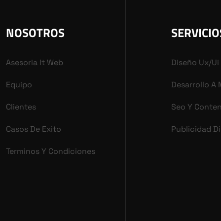
NOSOTROS
SERVICIO
Asesoria It Web
Diseño Ux/ui
Equipo
Desarrollo A
Clientes
Seo Y Conte
Casos De Exito
Publicidad Di
Terminos Y Condiciones