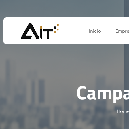
Inicio
Empre
Campa
Hom