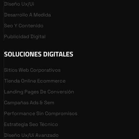
Diseño Ux/ui
Desarrollo A Medida
Seo Y Contenido
Publicidad Digital
SOLUCIONES DIGITALES
Sitios Web Corporativos
Tienda Online Ecommerce
Landing Pages De Conversión
Campañas Ads & Sem
Performance Sin Compromisos
Estrategia Seo Técnico
Diseño Ux/ui Avanzado