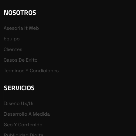
NOSOTROS
Asesoria It Web
Equipo
Clientes
Casos De Exito
Terminos Y Condiciones
SERVICIOS
Diseño Ux/ui
Desarrollo A Medida
Seo Y Contenido
Publicidad Digital