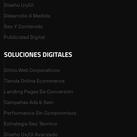
Diseño Ux/ui
Desarrollo A Medida
Seo Y Contenido
Publicidad Digital
SOLUCIONES DIGITALES
Sitios Web Corporativos
Tienda Online Ecommerce
Landing Pages De Conversión
Campañas Ads & Sem
Performance Sin Compromisos
Estrategia Seo Técnico
Diseño Ux/ui Avanzado