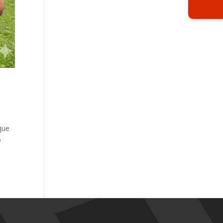
que
o