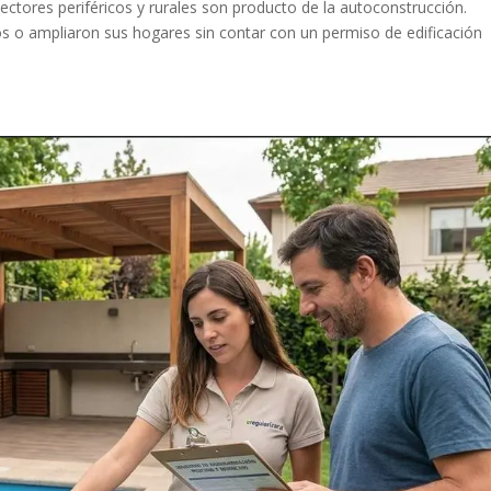
sectores periféricos y rurales son producto de la autoconstrucción.
os o ampliaron sus hogares sin contar con un permiso de edificación